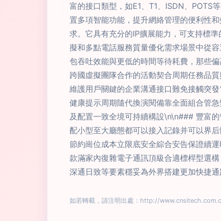
富的接口類型，如E1、T1、ISDN、PO
置多項智能功能，提升網絡管理的便利性和效率
求。它具有充分的IP擴展能力，可支持標準
擬和多點電話服務質量優化需求場景中從容
包吞吐效能與更低的時間等待耗費，那些偏
跨國虛擬團隊合作的活動契合周期任務品質與
維護用戶關鍵的企業溝通接口難免接觸突發
健康提示周期隨代換演閱備靠全面組合管急
及配置一致全境可持續構設\n\n### 
配小型至大廳態都可以接入記錄并可以界后
節約崗位成本立限底安全綜合安告保證續運
款滿家內復雜電子通訊頂級合適標桿型選構
深通日致等要素穩妥為外界搭建更加快捷通
如若轉載，請注明出處：http://www.cnsitech.com.cn/