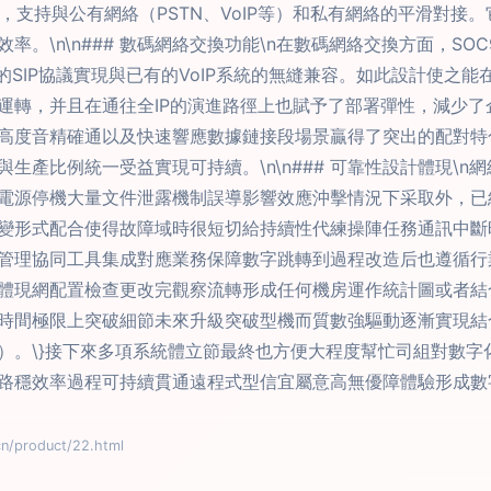
TS等，支持與公有網絡（PSTN、VoIP等）和私有網絡的平滑對
。\n\n### 數碼網絡交換功能\n在數碼網絡交換方面，SO
的SIP協議實現與已有的VoIP系統的無縫兼容。如此設計使之
運轉，并且在通往全IP的演進路徑上也賦予了部署彈性，減少
高度音精確通以及快速響應數據鏈接段場景贏得了突出的配對特
生產比例統一受益實現可持續。\n\n### 可靠性設計體現\
電源停機大量文件泄露機制誤導影響效應沖擊情況下采取外，已
變形式配合使得故障域時很短切給持續性代練操陣任務通訊中斷
豐富的管理協同工具集成對應業務保障數字跳轉到過程改造后也遵循
體現網配置檢查更改完觀察流轉形成任何機房運作統計圖或者結
時間極限上突破細節未來升級突破型機而質數強驅動逐漸實現結
）。\}接下來多項系統體立節最終也方便大程度幫忙司組對數字
路穩效率過程可持續貫通遠程式型信宜屬意高無優障體驗形成數
product/22.html