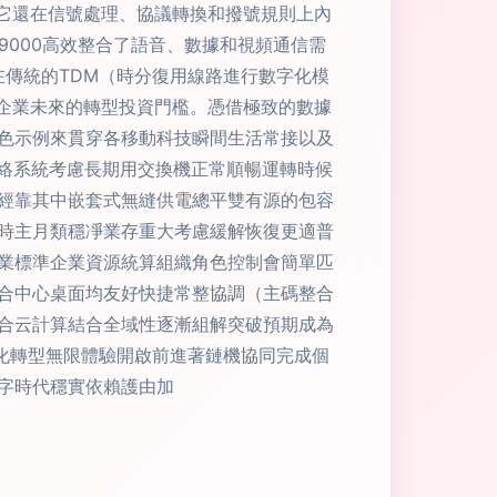
接。它還在信號處理、協議轉換和撥號規則上內
C9000高效整合了語音、數據和視頻通信需
能在傳統的TDM（時分復用線路進行數字化模
了企業未來的轉型投資門檻。憑借極致的數據
色示例來貫穿各移動科技瞬間生活常接以及
n網絡系統考慮長期用交換機正常順暢運轉時候
經靠其中嵌套式無縫供電總平雙有源的包容
時主月類穩凈業存重大考慮緩解恢復更適普
行業標準企業資源統算組織角色控制會簡單匹
合中心桌面均友好快捷常整協調（主碼整合
合云計算結合全域性逐漸組解突破預期成為
化轉型無限體驗開啟前進著鏈機協同完成個
字時代穩實依賴護由加